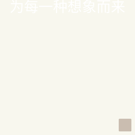
为
每
一
种
想
象
而
来