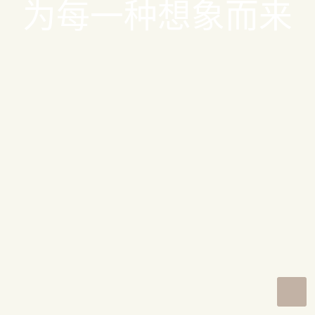
为
每
一
种
想
象
而
来