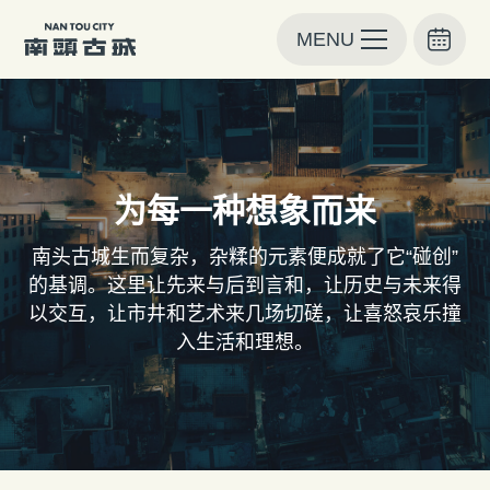
MENU
为每⼀种想象而来
南头古城⽣⽽复杂，杂糅的元素便成就了它“碰创”
的基调。这⾥让先来与后到⾔和，让历史与未来得
以交互，让市井和艺术来⼏场切磋，让喜怒哀乐撞
⼊⽣活和理想。