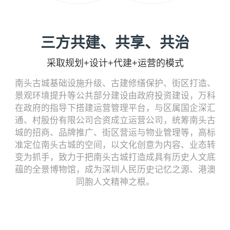
三方共建、共享、共治
采取规划+设计+代建+运营的模式
南头古城基础设施升级、古建修缮保护、街区打造、
景观环境提升等公共部分建设由政府投资建设，万科
在政府的指导下搭建运营管理平台，与区属国企深汇
通、村股份有限公司合资成⽴运营公司，统筹南头古
城的招商、品牌推⼴、街区营运与物业管理等，⾼标
准定位南头古城的空间，以⽂化创意为内容、业态转
变为抓⼿，致⼒于把南头古城打造成具有历史⼈⽂底
蕴的全景博物馆，成为深圳⼈⺠历史记忆之源、港澳
同胞⼈⽂精神之根。