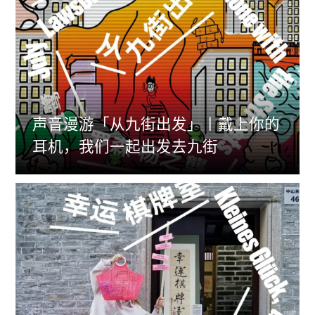
声音漫游「从九街出发」丨戴上你的
耳机，我们一起出发去九街