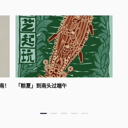
荣耀商城新品展 | 来有熊酒店，领取魔法好
新年
礼
套