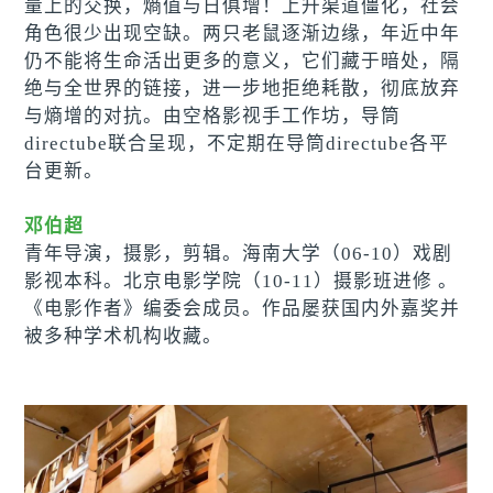
量上的交换，熵值与日俱增！上升渠道僵化，社会
角色很少出现空缺。两只老鼠逐渐边缘，年近中年
仍不能将生命活出更多的意义，它们藏于暗处，隔
绝与全世界的链接，进一步地拒绝耗散，彻底放弃
与熵增的对抗。由空格影视手工作坊，导筒
directube联合呈现，不定期在导筒directube各平
台更新。
邓伯超
青年导演，摄影，剪辑。海南大学（06-10）戏剧
影视本科。北京电影学院（10-11）摄影班进修 。
《电影作者》编委会成员。作品屡获国内外嘉奖并
被多种学术机构收藏。