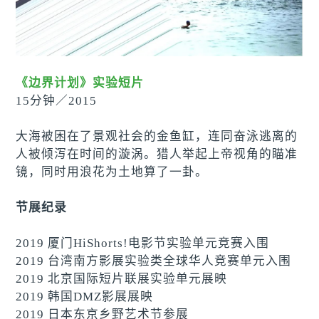
《边界计划》实验短片
15分钟
／2015
大海被困在了景观社会的金鱼缸，连同奋泳逃离的
人被倾泻在时间的漩涡。猎人举起上帝视角的瞄准
镜，同时用浪花为土地算了一卦。
节展纪录
2019 厦门HiShorts!电影节实验单元竞赛入围
2019 台湾南方影展实验类全球华人竞赛单元入围
2019 北京国际短片联展实验单元展映
2019 韩国DMZ影展展映
2019 日本东京乡野艺术节参展