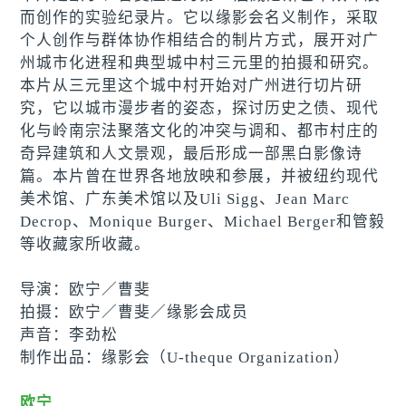
而创作的实验纪录片。它以缘影会名义制作，采取
个人创作与群体协作相结合的制片方式，展开对广
州城市化进程和典型城中村三元里的拍摄和研究。
本片从三元里这个城中村开始对广州进行切片研
究，它以城市漫步者的姿态，探讨历史之债、现代
化与岭南宗法聚落文化的冲突与调和、都市村庄的
奇异建筑和人文景观，最后形成一部黑白影像诗
篇。本片曾在世界各地放映和参展，并被纽约现代
美术馆、广东美术馆以及Uli Sigg、Jean Marc
Decrop、Monique Burger、Michael Berger和管毅
等收藏家所收藏。
导演：欧宁
／
曹斐
拍摄：欧宁
／
曹斐
／
缘影会成员
声音：李劲松
制作出品：缘影会（U-theque Organization）
欧宁