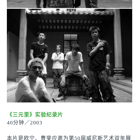
《三元里》实验纪录片
40分钟
／
2003
本片是欧宁、曹斐应邀为第50届威尼斯艺术双年展