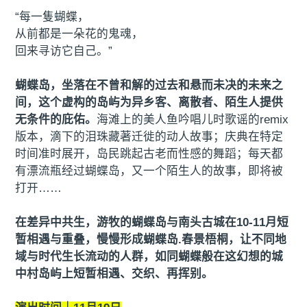
“每一隻蝴蝶，
从前都是一朵花的鬼魂，
回来寻访它自己。”
蝴蝶岛，坐落在不曾和解的过去和悬而未决的未来之
间，这个虚构的岛屿为异乡客、离散者、陌生人提供
无条件的庇佑。
海滩上的美人鱼吟唱儿时歌谣的remix
版本，滴下的泪珠藏著迁徙的动人故事；庆典在特定
时间准时展开，岛民跳起古老而性感的舞蹈；每天都
有漂流瓶经过蝴蝶岛，又一个陌生人的故事，即将被
打开……
在差异中共生，游牧的蝴蝶岛与南头古城在10-11月短
暂相遇与重叠，慢慢形成蝴蝶岛.春景梧桐，让不同地
域与时代生长流动的人群，如同蝴蝶般在这幻想的城
中村岛屿上短暂相遇、交织、再挥别。