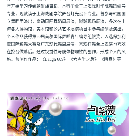
年开始学习传统朝鲜族舞蹈，本科毕业于上海戏剧学院舞蹈编导
专业，现就读于上海戏剧学院舞台灯光设计专业。曾参与韩国国
立舞蹈团演出，雷动国际舞蹈周展演，嬲嬲现场展演，多次在上
海各大博物馆，美术馆和公共艺术展演项目中参与编创及演出。
个人作品获得第20届首尔国际舞蹈青年编导组银奖，入选保加利
亚国际编舞大赛及广东现代舞周展演。喜欢在舞台上表演也喜欢
在控台做幕后。通过视觉性与肢体物理性的创作，形成个人的风
格。曾创作作品：《Laugh 609》 《六点半之后》 《瞬息》等