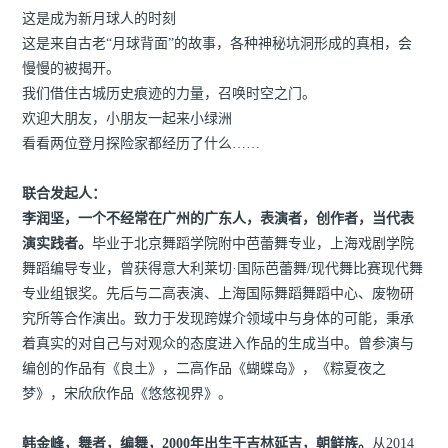
这是成为新月球人的时刻
这是来自古老“月球背面”的故事，各种神秘坑洞形成的真相，会
慢慢的被揭开。
我们借住古城历史痕迹的力量，召唤时空之门。
欢迎大朋友，小朋友一起来小绿洲
看看两位登月探险家都经历了什么……
联合发起人：
李润坚，一个不经常在广州的广东人，表演者，创作者，当代表
演实践者。
毕业于北京舞蹈学院附中芭蕾舞专业，上海戏剧学院
舞蹈编导专业，曾获得意大利莱切·国际芭蕾舞/现代舞比赛现代舞
专业组银奖。先后与二高表演、上海国际舞蹈舞蹈中心、废物研
究所等合作演出。致力于发现跨媒介领域中与身体的可能，秉承
着真实的对自己与对观众的态度进入作品的生成当中。曾参演与
编创的作品有《良土》，二高作品《蝴蝶岛》，《粽夏夜之
梦》，宋欣欣作品《悠悠视界》。
韩金峰，舞者，编舞，2000年出生于吉林延吉，朝鲜族。
从2014