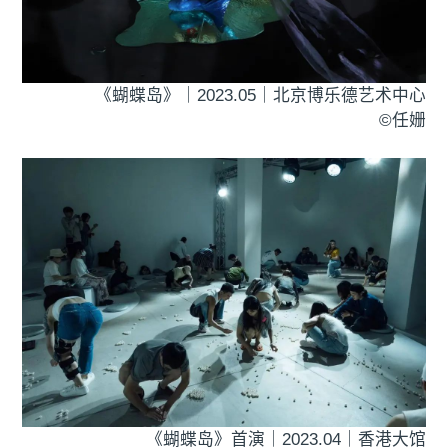
《蝴蝶岛》｜2023.05｜北京博乐德艺术中心
©️任姗
《蝴蝶岛》首演｜2023.04｜香港大馆