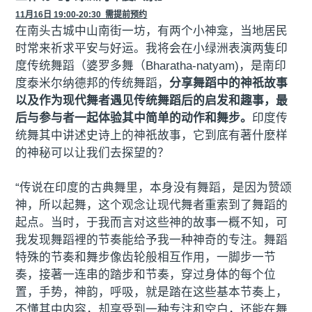
11月16日 19:00-20:30 需提前预约
在南头古城中山南街一坊，有两个小神龛，当地居民
时常来祈求平安与好运。我将会在小绿洲表演两隻印
度传统舞蹈（婆罗多舞（Bharatha-natyam)，是南印
度泰米尔纳德邦的传统舞蹈，
分享舞蹈中的神祇故事
以及作为现代舞者遇见传统舞蹈后的启发和趣事，最
后与参与者一起体验其中简单的动作和舞步。
印度传
统舞其中讲述史诗上的神祇故事，它到底有著什麽样
的神秘可以让我们去探望的？
“传说在印度的古典舞里，本身没有舞蹈，是因为赞颂
神，所以起舞，这个观念让现代舞者重索到了舞蹈的
起点。当时，于我而言对这些神的故事一概不知，可
我发现舞蹈裡的节奏能给予我一种神奇的专注。舞蹈
特殊的节奏和舞步像齿轮般相互作用，一脚步一节
奏，接著一连串的踏步和节奏，穿过身体的每个位
置，手势，神韵，呼吸，就是踏在这些基本节奏上，
不懂其中内容，却享受到一种专注和空白，还能在舞