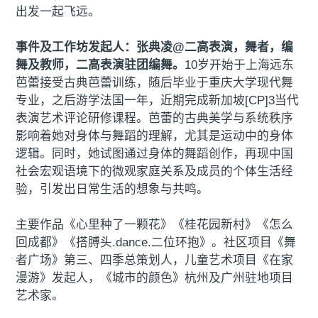
出发一起飞远。
事件及工作坊发起人：张典凌@二高表演，舞者，编
舞及教师，二高表演驻团编舞。
10岁开始于上海远东
芭蕾接受古典芭蕾训练，随后毕业于重庆大学现代舞
专业，之后游学法国一年，近期完成新加坡[CP]3当代
表演艺术评论研修课程。芭蕾的古典美学与系统秩序
影响着她对身体与舞蹈的理解，尤其是运动中的身体
逻辑。同时，她试图通过身体的舞蹈创作，再现中国
社会宏观语境下的微观家庭关系及成员的个体生活经
验，引发出日常生活的想象与共鸣。
主要作品《心里种了一颗花》《桂花园新村》《怎么
回成都》《搭膊头.dance.二位环抱》。社区项目《舞
者广场》第三、四季总策划人，儿童艺术项目《在家
漫游》发起人，《城市的颜色》杭州及广州驻地项目
艺术家。