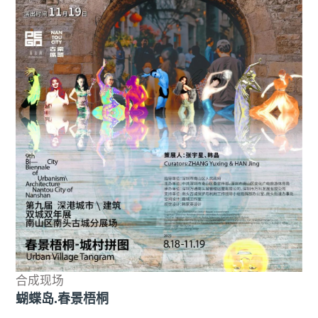
合成现场
蝴蝶岛.春景梧桐