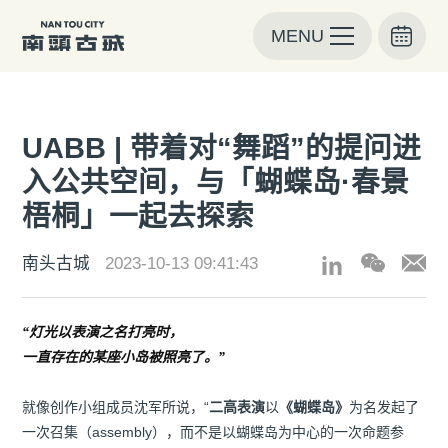
MENU
UABB | 带着对“舞蹈”的提问进
入公共空间，与「蝴蝶岛·春景
梧桐」一起去探索
南头古城
2023-10-13 09:41:43
“灯光以表演之名打亮时，
一直存在的某座小岛被照亮了。”
就像创作小组成员沈军所说，“
二高表演
以
《蝴蝶岛》
为名发起了
一次召集（assembly），而不是以蝴蝶岛为中心的一次命题参