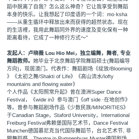
蹈中脱离了自我？怎么这么神奇？它让我享受到舞蹈
本身的快乐。让我想起了印度语的一个词：mo·ksha
——从重生循环中释放出来而获得的超然状态。现在
的生活裡，我用此舞蹈同外界的速度及变化保有一种
距离看待，它成了一种修行方式～”
发起人：卢晓薇 Lou Hio Mei，独立编舞，舞者, 专业
舞蹈教师。
她毕业于北京舞蹈学院舞蹈硕士(舞蹈编导
方向)，现居澳门。代表作：舞蹈剧场《绽放/Blooming
》《太初之舞/Shakti of Life》《高山流水/lofty
mountains and flowing water》
个人作品《太阳照常升起》曾在澳洲Super Dance
Festival，《wide in》参与澳门《off side ·在地创作》
等。曾参与舞蹈剧场作品《少数民族/MINORITIES》
于Canadian Stage，Staford University，International
Freiburg Festival弗赖堡国际艺术节，Dance Festival
Munchen德国慕尼克当代国际舞蹈节，台北艺术节, 非
關舞蹈祭，Theatre in Pumpenhuas Muster德国剧场