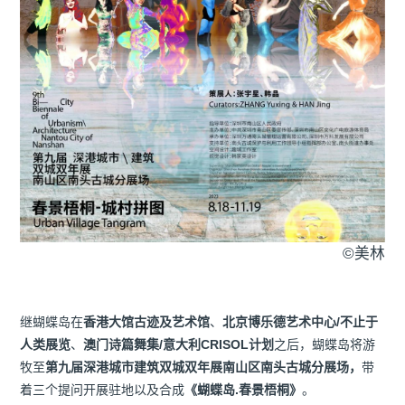
©️美林
继蝴蝶岛在
香港大馆古迹及艺术馆
、
北京博乐德艺术中心/不止于
人类展览
、
澳门诗篇舞集/意大利CRISOL计划
之后，蝴蝶岛将游
牧至
第九届深港城市建筑双城双年展南山区南头古城分展场，
带
着三个提问开展驻地以及合成
《蝴蝶岛.春景梧桐》
。