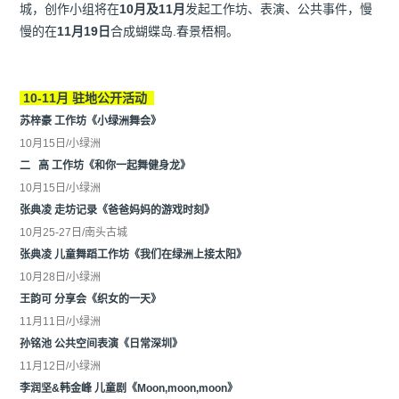
城，创作小组将在
10月及11月
发起工作坊、表演、公共事件，慢
慢的在
11月19日
合成蝴蝶岛.春景梧桐。
10-11月 驻地公开活动
苏梓豪 工作坊《小绿洲舞会》
10月15日/小绿洲
二 高 工作坊《和你一起舞健身龙》
10月15日/小绿洲
张典凌 走坊记录《爸爸妈妈的游戏时刻》
10月25-27日/南头古城
张典凌 儿童舞蹈工作坊《我们在绿洲上接太阳》
10月28日/小绿洲
王韵可 分享会《织女的一天》
11月11日/小绿洲
孙铭池 公共空间表演《日常深圳》
11月12日/小绿洲
李润坚&韩金峰 儿童剧《Moon,moon,moon》