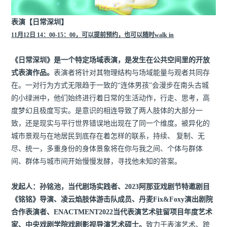
表演【日常深圳】
11月12日 14：00-15：00，可以提前预约，也可以随时walk in
《日常深圳》是一个特定场域表演，是发生在公共空间里的开放
式表演作品。
表演者将针对其物理结构与场域能量与观者共同存
在。一对行为方式无限趋于一致的“连体男孩”会漫步在南头古城
的小绿洲中，他们始终进行着日常的生活动作，行走、思考，高
度梦幻且极度写实。是意识的相连导致了两人肢体的大部分一
致，还是现实与平行世界错误地出现在了同一个维度。被异化的
城市景观与在地居民到底存在着怎样的联系，持续、 复制、无
尽、统一，多重身份的身体景象将在你与我之间、个体与群体
间、群体与城市间开始慢慢发酵，寻找他未知的答案。
发起人：孙铭池，当代剧场实践者、2023阿那亚戏剧节特邀剧目
《铭铭》导演、凌云焰肢体游击队成员、丹麦Fix&Foxy演出剧院
合作表演者、ENACTMENT2022当代表演艺术驻留项目年度艺术
家、中央戏剧学院戏剧影视导演艺术硕士。
致力于表演艺术、跨