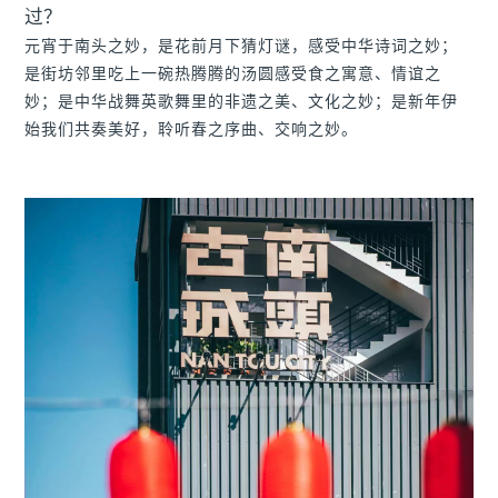
过？
元宵于南头之妙，是花前月下猜灯谜，感受中华诗词之妙；
是街坊邻里吃上一碗热腾腾的汤圆感受食之寓意、情谊之
妙；
是中华战舞英歌舞里的非遗之美、文化之妙；
是新年伊
始我们共奏美好，聆听春之序曲、交响之妙。