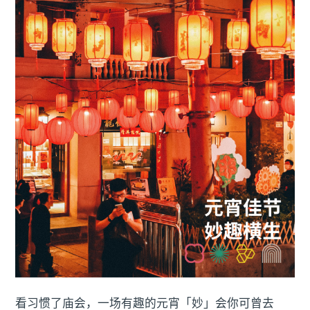
看习惯了庙会，一场有趣的元宵「妙」会你可曾去